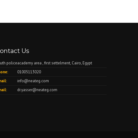
ontact Us
uth policeacademy area , first settelment, Cairo, Egypt
one:
01005113020
ail:
info@neateg.com
ail:
dr.yasser@neateg.com