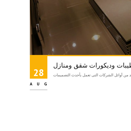
بات وديكورات شقق ومنازل
28
AUG