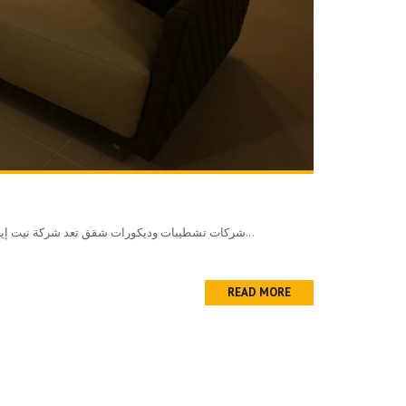
شركات تشطيبات وديكورات شقق تعد شركة نيت إيجيبت للتشطيبات أفضل شركة ديكور في مصر فهي ذو سمعه جيدة بين كل عملاؤها وتعد من أوائل الشركات التى تعمل بأحدث التصميمات...
READ MORE