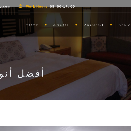
g.com
Work Hours:
08: 00-17: 00
HOME
ABOUT
PROJECT
SERV
أفضل أنوا