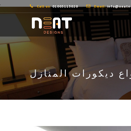
,
Call us:
01005113020
Email:
info@neate
ع ديكورات المنازل