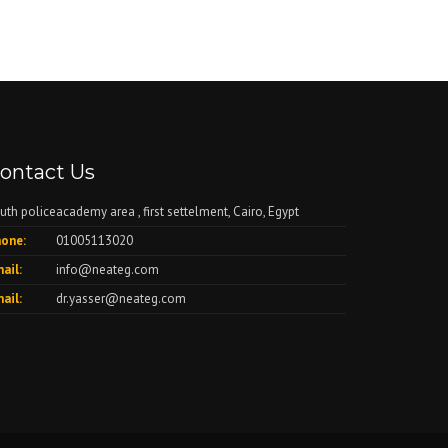
ontact Us
uth policeacademy area , first settelment, Cairo, Egypt
one:
01005113020
ail:
info@neateg.com
ail:
dr.yasser@neateg.com