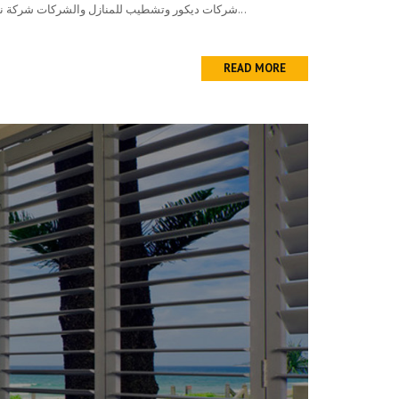
شركات ديكور وتشطيب للمنازل والشركات شركة نيت إيجيبت تعد من أفضل شركات ديكور وتشطيب للمنازل والشركات فى مصر فهي تعمل بكل جهد ونجاح ومائمه لكل ماهو جديد فى عالم...
READ MORE