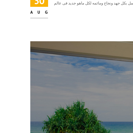
30
AUG