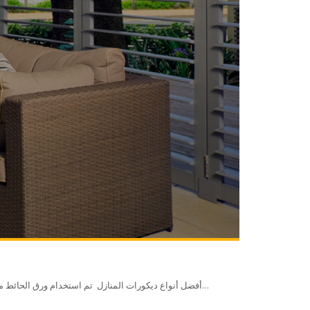
أفضل أنواع ديكورات المنازل تم استخدام ورق الحائط منذ القرن الثامن عشر لتغطية الجدران وجعلها عنصر زخرفي للمساحات الداخلية، ويعد من أفضل أنواع ديكورات المنازل ،، وقد ظهر بشكل...