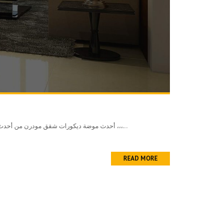
أحدث موضة ديكورات شقق مودرن من أحدث موضة ديكورات شقق مودرن هو الباركية الذي يتميز بعدة مزايا سنتحدث عنها فى هذا المقال وسنعرفك ايضا عن عيوب المحتمله للباركية ،،،...
READ MORE