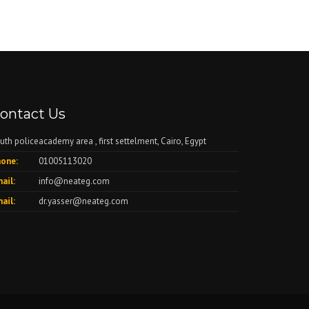
ontact Us
uth policeacademy area , first settelment, Cairo, Egypt
one:
01005113020
ail:
info@neateg.com
ail:
dr.yasser@neateg.com