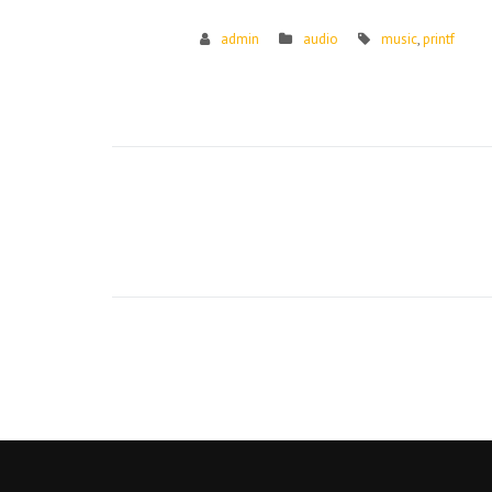
admin
audio
music
,
printf
Post
navigation