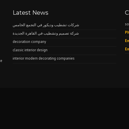
Latest News
C
so
شركات تشطيب وديكور في التجمع الخامس
Ph
شركة تصميم وتشطيب في القاهرة الجديدة
Em
decoration company
Em
classic interior design
interior modern decorating companies
ce