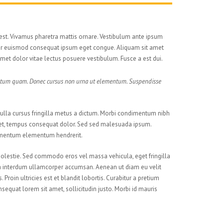
i est. Vivamus pharetra mattis ornare. Vestibulum ante ipsum
nteger euismod consequat ipsum eget congue. Aliquam sit amet
amet dolor vitae lectus posuere vestibulum. Fusce a est dui.
lementum quam. Donec cursus non urna ut elementum. Suspendisse
 Nulla cursus fringilla metus a dictum. Morbi condimentum nibh
ibh et, tempus consequat dolor. Sed sed malesuada ipsum.
ndimentum elementum hendrerit.
molestie. Sed commodo eros vel massa vehicula, eget fringilla
gula interdum ullamcorper accumsan. Aenean ut diam eu velit
roin ultricies est et blandit lobortis. Curabitur a pretium
nsequat lorem sit amet, sollicitudin justo. Morbi id mauris