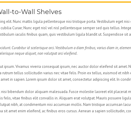
Wall-to-Wall Shelves
ng elit. Nunc mattis ligula pellentesque nisi tristique porta. Vestibulum eget nis
ere cubilia Curae; Nunc eget nisl vel nisl pellentesque semper sed quis tellus. I
stibulum iaculis finibus quam, quis vestibulum ligula blandit ut. Suspendisse sit 
incidunt. Curabitur id scelerisque orci. Vestibulum a diam finibus, varius diam in, e
erisque neque aliquet, non volutpat orci eleifend.
as ut ipsum. Vivamus viverra consequat ipsum, nec auctor dolor eleifend sit amet.
 rutrum tellus sollicitudin varius nec vitae felis. Proin ex tellus, euismod et n
 amet in sapien. Lorem ipsum dolor sit amet, consectetur adipiscing elit. In co
ut nisi bibendum dolor aliquam malesuada. Fusce molestie laoreet elit placerat 
s felis, vitae finibus elit convallis in. Aliquam erat volutpat. Mauris posuere li
olutpat nibh, at condimentum nisi accumsan mollis. Nam tristique accumsan lacus. P
a sit amet enim eleifend, ac finibus eros cursus. Aenean a sapien sollicitudin, co