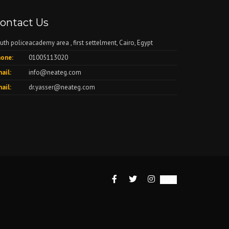
ontact Us
uth policeacademy area , first settelment, Cairo, Egypt
one:
01005113020
ail:
info@neateg.com
ail:
dr.yasser@neateg.com