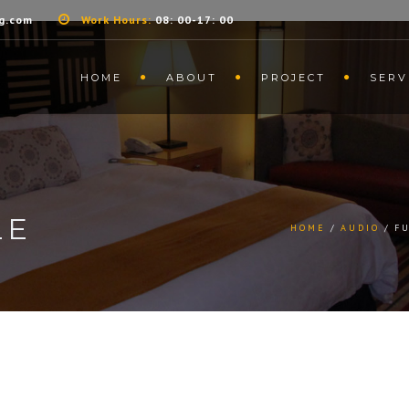
g.com
Work Hours:
08: 00-17: 00
HOME
ABOUT
PROJECT
SERV
LE
HOME
AUDIO
F