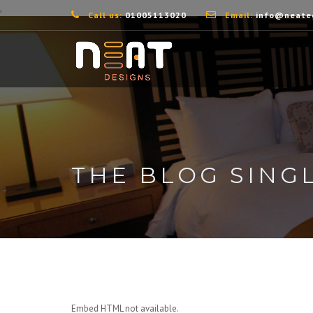
,
Call us:
01005113020
Email:
info@neate
THE BLOG SING
Embed HTML not available.