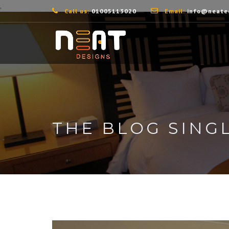
,
Call us:
01005113020
Email:
info@neate
THE BLOG SING