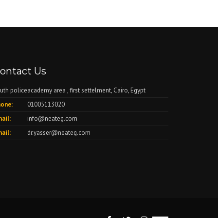
ontact Us
uth policeacademy area , first settelment, Cairo, Egypt
one:
01005113020
ail:
info@neateg.com
ail:
dr.yasser@neateg.com