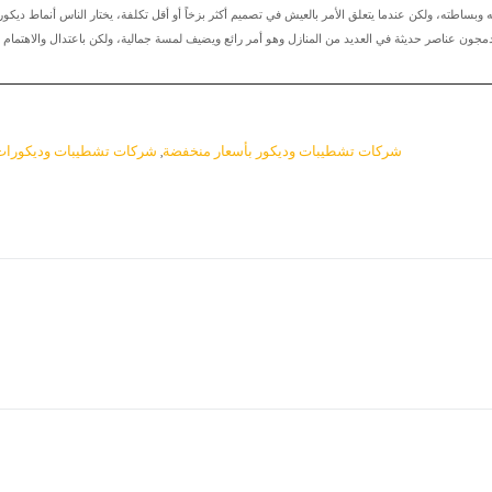
له وبساطته، ولكن عندما يتعلق الأمر بالعيش في تصميم أكثر بزخاً أو أقل تكلفة، يختار الناس أنماط ديكور
 يدمجون عناصر حديثة في العديد من المنازل وهو أمر رائع ويضيف لمسة جمالية، ولكن باعتدال والاهتمام 
شركات تشطيبات وديكور بأسعار منخفضة
,
شركات تشطيبات وديكورات