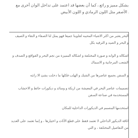
بشكل مميز و رائع ، كما أن بعضها قد اعتمد على تداخل الوان أخرى مع
الأصفر مثل اللون الرمادي و اللون الأبيض .
ديكور لمحبي البحر و الاسماك
البحر يعتبر من اكثر الاشياء المحببه لقلوبنا جميعا فهو يمثل لنا الصفاء و النقاء و الصيف
و البحر و الصيد و الترفيه بكل
اشكاله و الوانه و صورة المختلفة و اشكاله المميزة من نجم البحر و القواقع و الصدف و
الشعب المرجانية و الاسماك
و السفن بجميع عناصرها من الشبك و الهلب فكلها ما دخلت بشئ الا زانته
تصميمات عناصر البحر في المعيشة من اريكة و وسائد و ديكورات حائط و الاخشاب
المستخدمة في صناعة السفن
استخدمها المصمم في الديكورات الداخلية للمكان
اناقة الديكور الداخلي لا تعتمد فقط على قطع الأثاث و اختيارها ، و إنما تعتمد على العديد
من التفاصيل المختلفة ، و التي