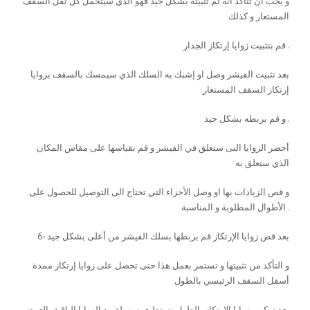
و يجب أن تتأكد أنه تم تثبيته بشكل جيد فهو الذي سيتحمل كل ثقل السقف
المستعار و كذلك
قم بتثبيت زوايا إرتكاز الجدار .
بعد تثبيت الفيشر وصل او إشبك به السلك الذي سيمسك بالسقف بزوايا
إرتكاز السقف المستعار
و قم بربطه بشكل جيد .
أحضر الزوايا التى ستعلق في الفيشر و قم بقياسها على مقاس المكان
الذي ستعلق به
و قص الزيادات بها او وصل الأجزاء التي تحتاج الى التوصيل للحصول على
الأطوال المطلوبة و المناسبة .
6- بعد قص زوايا الإرتكاز قم بربطها بسلك الفيشر من أعلى بشكل جيد
و التأكد من تثبيتها و تستمر بعمل هذا حتى تحصل على زوايا إرتكاز ممدة
أسفل السقف الرئيسي بالطول
بعد تركيب زوايا الإرتكاز بالطول نستطيع بسهولة مد الزوايا الباقية بالعرض