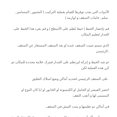
كبف يتم تركيب السقف المستعار ؟
الأدوات التي يجب توفرها للقيام بعملية التركيب ( الشنيور , المسامير ,
سلم , خامات السقف و لوازمه ) .
قم بإحضار الخيط ( خيط مُعلِم على الأسطح ) و قم بفرد هذا الخيط على
الجدار لتعليم المكان
الذي سيتم تثبيت السقف عنده او بعد السقف المستعار عن السقف
الرئيسي ,
ثم شد الخيط و إتركه ليرتطم على الجدار فيترك علامة محددة للمكان ثم
كرر هذه العملية لكن
على السقف الرئيسي لتحديد أماكن وضع اسلاك التعليق .
احضر الفيشر او الحامل او الكبسونة او الخابور او ايا كان النوع او
المسمى لها و أثقب الثقف
في أماكن تم تعليمها و يثبت التيش في السقف