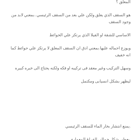
المعلق ؟
هو السقف الذي يعلق ولكن علي بعد من السقف الرئيسي..بمعني لابد من
وجود السقف
الاساسي للشقة او الفيلا الذي يرتكز علي الحوائط
ويوزع احماله عليها.بمعني ادق ان السقف المعلق لا يرتكز علي حوائط كما
انه خفيف
وسهل التركيب وغير معقد فى تركيبه او فكه ولكنه يحتاج الى خبره كبيره
ليظهر بشكل انسيابى ومكتمل
أفضل وأرخص شركات الديكور
والتشطيبات في مصر
مميزات تركيب الاسقف المعلقة ؟
يمنع انتشار بخار الماء للسقف الرئيسي.
يعطي شكل جمالي للفراغ المعماري.