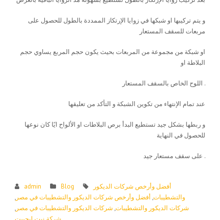
و يتم تركيبها او شبكها في زوايا الإرتكاز الممددة بالطول للحصول على
مربعات للسقف المستعار
او شبكة من مجموعة من المربعات بحيث يكون حجم المربع يساوي حجم
البلاطة او
اللوح الخاص بالسقف المستعار .
عند تمام الإنتهاء من تكوين الشبكة و التأكد من تعليقها
و ربطها بشكل جيد تستطيع البدأ برص البلاطات او الألواح ايًا كان نوعها
للحصول في النهاية
على سقف مستعار جيد .
أفضل وأرخص شركات الديكور
Blog
admin
والتشطيبات
,
أفضل وأرخص شركات الديكور والتشطيبات في مصر
,
شركات الديكور والتشطيبات
,
شركات الديكور والتشطيبات في مصر
,
شركة نيت إيجيبت