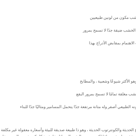
خشب مكون من لونين طبيعيين
الخشب ضيقة جدًا لا تسمح بمرور
 الاهتمام بمقابض الأدراج بهذا
و الأكثر شيوعًا وشعبية ، والمطابخ
 مغلقة تمامًا لا تسمح بمرور البقع
الطبيعي أصفر وله متانة مرتفعة جدًا يتحمل المسامير ومثاليًا جدًا للبناء
يثة والكونترتوب الحديثة ، وهو ذا طبيعة صديقة للبيئة وأسعاره معقولة غير مكلفة نهائ