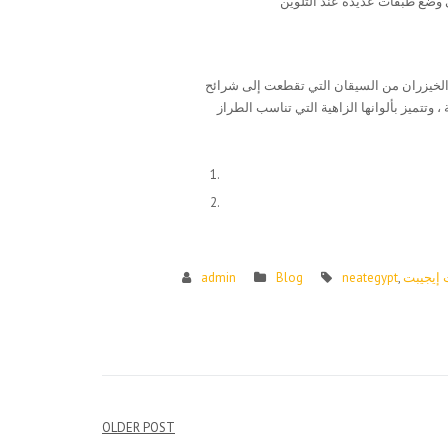
ى وضع طبقات عديدة عند التلوين
ح الخيزران من السيقان التي تقطعت إلى شرائح
وتتميز بألوانها الزاهية التي تناسب الطراز
 إيجيبت
,
neategypt
Blog
admin
Post
OLDER POST