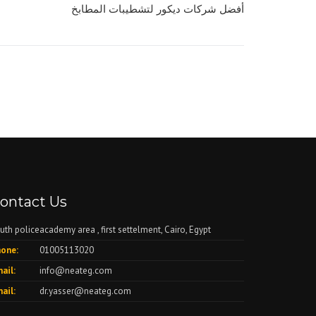
أفضل شركات ديكور لتشطيبات المطابخ
ontact Us
uth policeacademy area , first settelment, Cairo, Egypt
one:
01005113020
ail:
info@neateg.com
ail:
dr.yasser@neateg.com