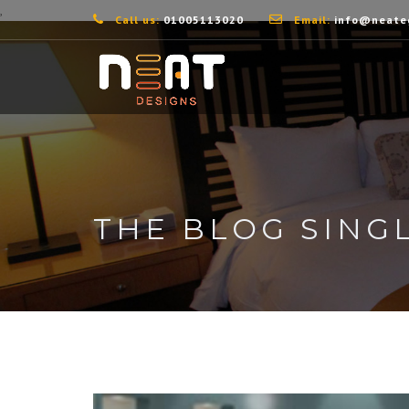
,
Call us:
01005113020
Email:
info@neate
THE BLOG SING