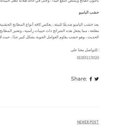
باللون الفاتح ويمتص البقع جيدًا ، وحتى في حالة طلائه تظل حبيب
خشب البامبو
يعد خشب البامبو صديقًا للبيئة ، بعكس كافة أنواع المطابخ الخشب
مغلفة ، مما يجعل هذه الشرائح ذات حبيبات رأسية ، وتعتبر المطابخ
الحديث ، وهو خشب يقاوم العوامل الجوية بشكل كبير جدًا ، حيث لا ي
للتواصل معنا على :
01005113020
Share:
NEWER POST