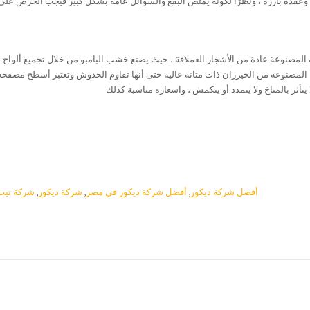
اته وعقده بارزة ، ونظرًا لكونه يمتص البقع والسوائل عامة بشكل كبير فيجب الحرص عل
ية المصنوعة عادة من الأشجار العملاقة ، حيث يصنع خشب البامبو من خلال تجميع ألوا
 المصنوعة من الخيزران ذات متانة عالية حتى أنها تقاوم الخدوش وتعتبر أسطح مصفحة ، 
تأثر بالمناخ ولا يتمدد أو ينكمش ، واسعاره مناسبة كذلك
أفضل شركة ديكور
,
أفضل شركة ديكور في مصر
,
شركة ديكور
,
شركة نيت