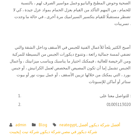
الصحية وحوض المطبخ والبانيو وعمل مواسير الصرف لهم ، بالنسبة
للحمام ، من المهم التأكد من القيام بعزل الحمام بمواد عزل جيدة ، كي لا
تضطر مستقبلًا للقيام بتكسير السيراميك مرة أخرى ، في حالة ما وجدت
تسريبات .
أعمال الجبس والأسقف
أصبح الكثير يلجأ للأعمال الفنية للجبس في الأسقف وداخل الشقة والتي
تضفي لمسة جمالية رائعة ، وتتنوع ديكورات الجبس من البسيطة للمركبة
ومن الرخيصة للغالية ، فيمكنك اختيار ما يناسبك ويناسب ميزانيتك ، وأعمال
الجبس تشمل إما أن تكون المصيص المخصص لعمل الكرانيش ، أو جبس
بورد ، التي يمكنك من خلالها تزيين الأسقف ، أو عمل بيوت نور أو بيوت
ستائر أو أماكن للإسبوتات
للتواصل معنا على :
01005113020
أفضل شركة ديكور
,
أفضل
,
neategypt
Blog
admin
شركة ديكور في مصر
,
شركة ديكور
,
شركة نيت إيجيبت