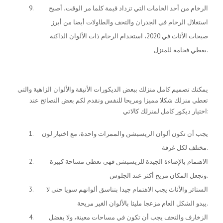
الرخام من أحد الخامات التي تزداد قيمة كلما مر الوقت، أصبح
استغلال الرخام في الجدران والتحف والطاولات أيضا من أبرز
صيحات الأثاث في 2020، استخدام الرخام ذات الألوان الداكنة
يعطي فخامة للمنزل.
ديكورات شقق كاملة
يمكنك تصميم كامل منزلك ببعض الديكورات الأنيقة والألوان الزاهية والتي
تعطي منزلك شكلا مميزا ومريحا للنفس ونقدم لكم بعض النصائح عند
اختيار ديكور كامل لمنزلك كالاتي:
يجب أن تكون ألوان الريسبشن والممرات واحدة، مع اختيار لون
مختلف لكل غرفة.
الاهتمام بالإضاءة الجيدة للريسبشن فهي تعطي مساحة كبيرة
وتجعل المكان مريح أكثر عند الجلوس.
الستائر والأثاث يجب الاهتمام جيدا بتناسق ألوانهم سويا حتى لا
يبدو الشكل العام مزعجا مليئا بالألوان الغير مريحة.
الزخارف والتحف يجب أن تكون في مساحات معينة، ولا يفضل