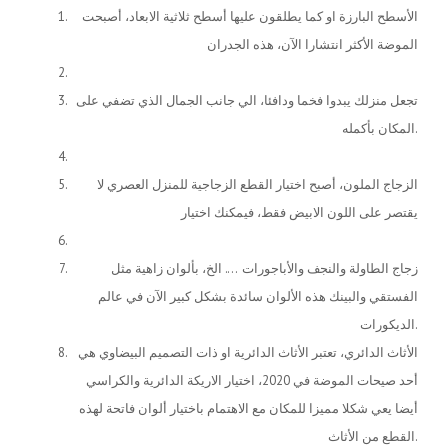
الأسطح البارزة او كما يطلقون عليها أسطح ثلاثية الابعاد، أصبحت
الموضة الأكثر انتشارا الآن، هذه الجدران
تجعل منزلك يبدوا فخما ودافئا، الي جانب الجمال الذي تضفي على
المكان بأكمله.
الزجاج الملون، أصبح اختيار القطع الزجاجية للمنزل العصري لا
يقتصر على اللون الابيض فقط، فيمكنك اختيار
زجاج الطاولة والنجف والأباجورات …. الخ، بألوان زاهية مثل
الفستقي والبينك هذه الألوان سائدة بشكل كبير الآن في عالم
الديكورات.
الأثاث الدائري، تعتبر الأثاث الدائرية او ذات التصميم البيضاوي هي
أحد صيحات الموضة في 2020، اختيار الاريكة الدائرية والكراسي
أيضا يعي شكلا مميزا للمكان مع الاهتمام باختيار ألوان فاتحة لهذه
القطع من الأثاث.