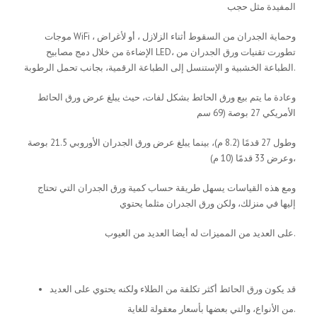
المفيدة مثل حجب
موجات WiFi ، وحماية الجدران من السقوط أثناء الزلازل ، أو لأغراض
الإضاءة من خلال دمج مصابيح LED، تطورت تقنيات ورق الجدران من
الطباعة الخشبية و الإستنسل إلى الطباعة الرقمية، بجانب تحمل الرطوبة.
وعادة ما يتم بيع ورق الحائط بشكل لفات، حيث يبلغ عرض ورق الحائط
الأمريكي 27 بوصة (69 سم
وطول 27 قدمًا (8.2 م)، بينما يبلغ عرض ورق الجدران الأوروبي 21.5 بوصة
وعرض 33 قدمًا (10 م)،
ومع هذه القياسات يسهل طريقة حساب كمية ورق الجدران التي تحتاج
إليها في منزلك، ولكن ورق الجدران مثلما يحتوي
على العديد من المميزات له أيضا العديد من العيوب.
مميزات ورق الجدران
قد يكون ورق الحائط أكثر تكلفة من الطلاء ولكنه يحتوي على العديد
من الأنواع، والتي بعضها بأسعار معقولة للغاية.