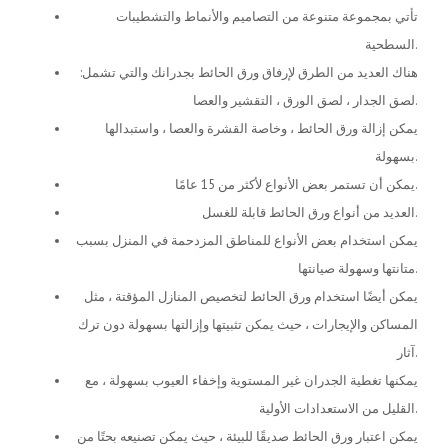
تأتي بمجموعة متنوعة من التصاميم والأنماط والتشطيبات
السطحية.
هناك العديد من الطرق لإرفاق ورق الحائط بجدرانك والتي تشمل:
لصق الجدار ، لصق الورق ، التقشير والعصا.
يمكن إزالة ورق الحائط ، وخاصة القشرة والعصا ، واستبدالها
بسهولة.
يمكن أن تستمر بعض الأنواع لأكثر من 15 عامًا.
العديد من أنواع ورق الحائط قابلة للغسل.
يمكن استخدام بعض الأنواع للمناطق المزدحمة في المنزل بسبب
متانتها وسهولة صيانتها.
يمكن أيضًا استخدام ورق الحائط لتخصيص المنازل المؤقتة ، مثل
المساكن والإيجارات ، حيث يمكن تثبيتها وإزالتها بسهولة دون ترك
آثار.
يمكنها تغطية الجدران غير المستوية وإخفاء العيوب بسهولة ، مع
القليل من الاستعدادات الأولية.
يمكن اعتبار ورق الحائط صديقًا للبيئة ، حيث يمكن تصنيعه بحتًا من