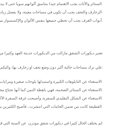
الستائر والأثاث يجب الاهتمام جيدا بتناسق ألوانهم سويا حتى لا يبدو الشكل العام مزعجا مليئا بالألوان الغير مريحة.
الزخارف والتحف يجب أن تكون في مساحات معينة، ولا يفضل زيادتها عن الطبيعي حتى لا يبدو منزلك بشكل فوضوي.
أبواب الغرف يجب أن تحظي جميعها بنفس الألوان والإكسسوار من المقابض والزجاج.
أحدث ديكورات الشقق
تعتبر ديكورات الشقق مازالت من الديكورات حديثة العهد وكثيرا من
علي ترك مساحات خالية أكبر دون وضع تحف او زخارف بها، واليكم اهم أفكار لديكورات كالاتي:
الاستغناء عن التابلوهات الكبيرة واستبدلها بلوحات صغيرة ومرايات أنيقة.
الاستغناء عن الستائر الضخمة، فهي باهظة الثمن كما أنها تحتاج مجهود شاق في تنظيفها، وتم استبدالها بستائر خفيفة مزينة بشرائط ملونة وبعض الخيوط.
الاستغناء عن الشكل التقليدي للسفرة، وأصبحت غرفة السفرة الأكثر رواجا في هي ذات الشكل البيضاوي صغيرة الحجم ذات الألوان الزاهية.
القطيفة كانت من ضمن الخامات التي انتشرت ، فأصبح الكثيرين يختارون كسوة الأنتريهات والمخدات من القطيفة الناعمة ذات الملمس المريح.
لم يختلف الحال كثيرا في ديكورات شقق مودرن عن السنة التي قبلها بعض الابتكارات الجديدة فقط والتي كانت مميزة جدا للمنزل العصري وهي كلاتي: