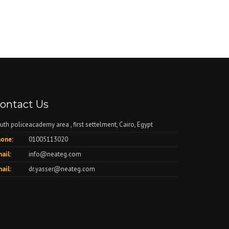
ontact Us
uth policeacademy area , first settelment, Cairo, Egypt
one:
01005113020
ail:
info@neateg.com
ail:
dr.yasser@neateg.com