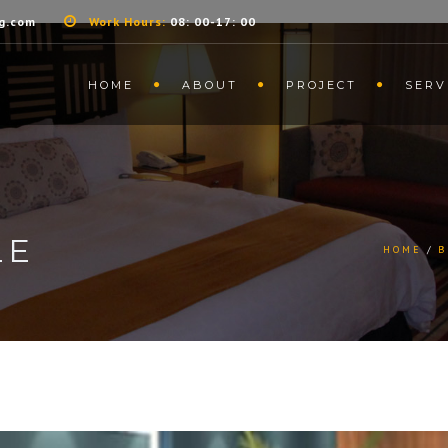
g.com
Work Hours:
08: 00-17: 00
HOME
ABOUT
PROJECT
SERV
LE
HOME
B