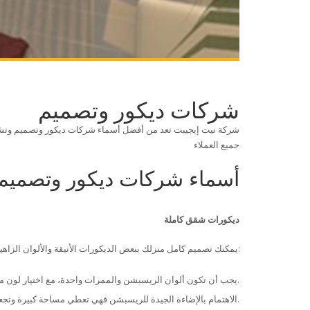
شركات ديكور وتصميم
شركة نيت إيجيبت تعد من أفضل أسماء شركات ديكور وتصميم وتشط
جميع العملاء
أسماء شركات ديكور وتصميم
ديكورات شقق كاملة
يمكنك تصميم كامل منزلك ببعض الديكورات الأنيقة والألوان الزاهية والتي تعطي منزلك شكلا مميزا ومريحا للنفس ونقدم لكم بعض النصائح عند اختيار ديكور كامل لمنزلك كالاتي:
يجب أن تكون ألوان الريسبشن والممرات واحدة، مع اختيار لون مختلف لكل غرفة.
الاهتمام بالإضاءة الجيدة للريسبشن فهي تعطي مساحة كبيرة وتجعل المكان مريح أكثر عند الجلوس.