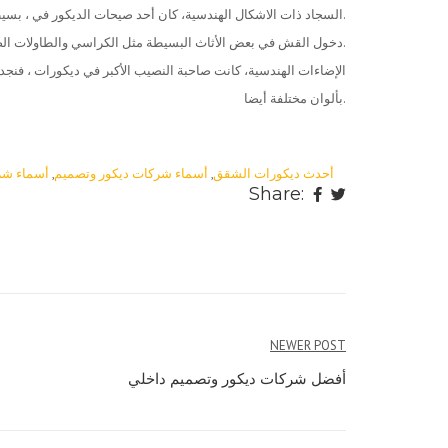
السجاد ذات الاشكال الهندسية، كان أحد صيحات الديكور في ، بسيطا وأنيقا وسهل جدا في عملية تنظيفه.
دخول القش في بعض الأثاث البسيطة مثل الكراسي والطاولات الصغيرة، والديكورات أيضا.
الإضاءات الهندسية، كانت صاحبة النصيب الأكبر في ديكورات ، فنج
بألوان مختلفة أيضا.
أحدث ديكورات الشقق
,
أسماء شركات ديكور وتصميم
,
أسماء شر
Share:
NEWER POST
أفضل شركات ديكور وتصميم داخلي