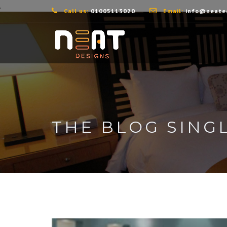
,
Call us:
01005113020
Email:
info@neate
THE BLOG SING